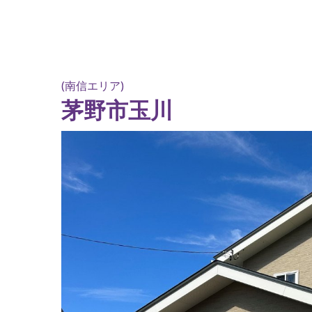
(南信エリア)
茅野市玉川