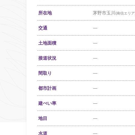
所在地
茅野市玉川
(南信エリア
交通
—
土地面積
—
接道状況
—
間取り
—
都市計画
—
建ぺい率
—
地目
—
水道
—