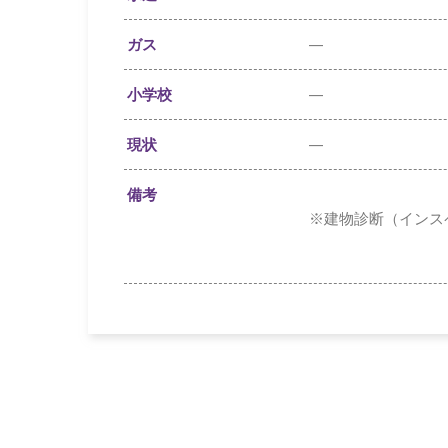
ガス
—
小学校
—
現状
—
備考
※建物診断（インス