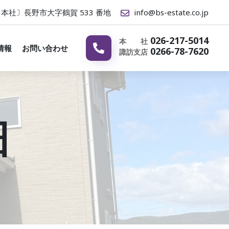
本社〕長野市大字鶴賀 533 番地
info@bs-e
state.co.jp
026-217-5014
本 社
情報
お問い合わせ
0266-78-7620
諏訪支店
細