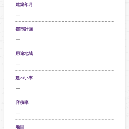
建築年月
—
都市計画
—
用途地域
—
建ぺい率
—
容積率
—
地目