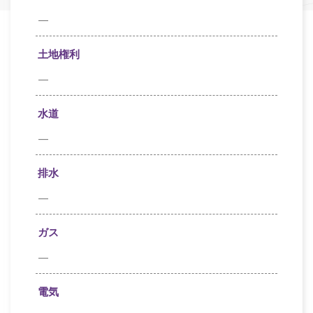
—
土地権利
—
水道
—
排水
—
ガス
—
電気