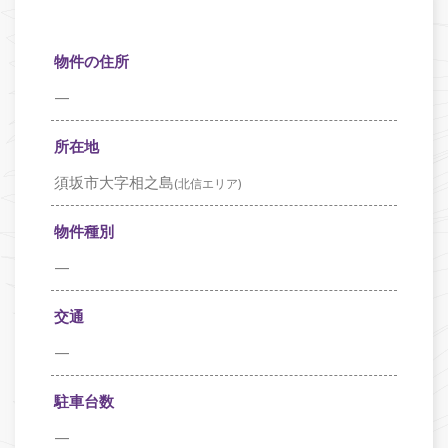
物件の住所
—
所在地
須坂市大字相之島
(北信エリア)
物件種別
—
交通
—
駐車台数
—