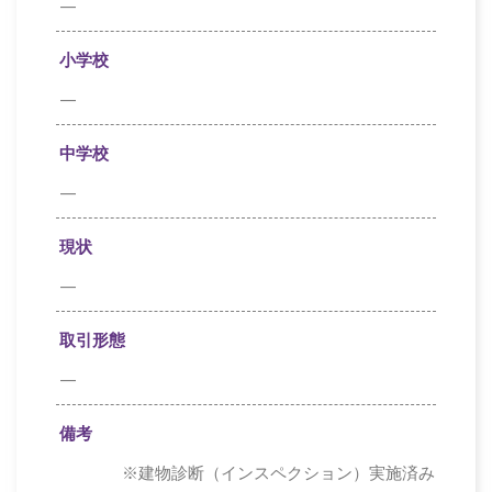
—
小学校
—
中学校
—
現状
—
取引形態
—
備考
※建物診断（インスペクション）実施済み