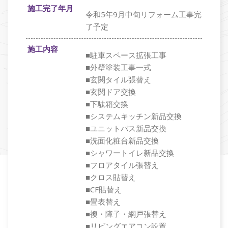
施工完了年月
令和5年9月中旬リフォーム工事完
了予定
施工内容
■駐車スペース拡張工事
■外壁塗装工事一式
■玄関タイル張替え
■玄関ドア交換
■下駄箱交換
■システムキッチン新品交換
■ユニットバス新品交換
■洗面化粧台新品交換
■シャワートイレ新品交換
■フロアタイル張替え
■クロス貼替え
■CF貼替え
■畳表替え
■襖・障子・網戸張替え
■リビングエアコン設置