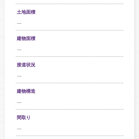
土地面積
—
建物面積
—
接道状況
—
建物構造
—
間取り
—