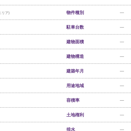
物件種別
—
エリア)
駐車台数
—
建物面積
—
建物構造
—
建築年月
—
用途地域
—
容積率
—
土地権利
—
排水
—