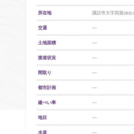
所在地
諏訪市大字四賀
(南信
交通
—
土地面積
—
接道状況
—
間取り
—
都市計画
—
建ぺい率
—
地目
—
水道
—