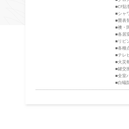
■CF貼
■シャ
■畳表
■襖・
■各居
■リビ
■各種
■テレ
■火災
■鍵交
■全室
■白蟻