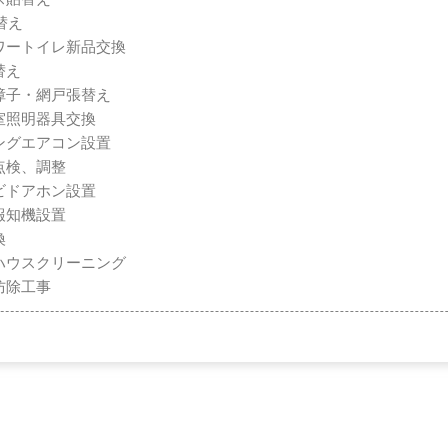
替え
ワートイレ新品交換
替え
障子・網戸張替え
室照明器具交換
ングエアコン設置
点検、調整
ビドアホン設置
報知機設置
換
ハウスクリーニング
防除工事