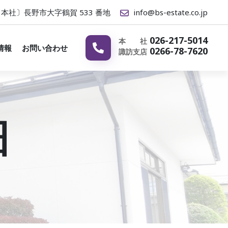
本社〕長野市大字鶴賀 533 番地
info@bs-e
state.co.jp
026-217-5014
本 社
情報
お問い合わせ
0266-78-7620
諏訪支店
細