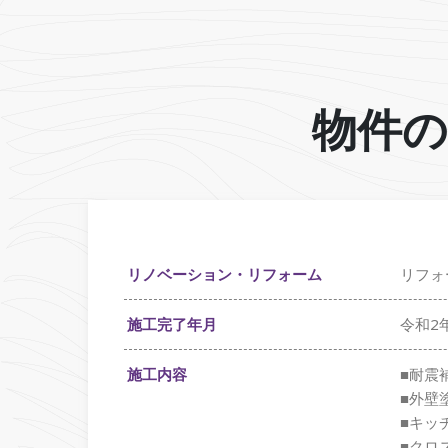
物件の
リノベーション・リフォーム
リフォ
施工完了年月
令和2
施工内容
■耐震
■外壁
■キッ
■クロ