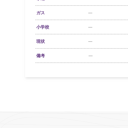
ガス
—
小学校
—
現状
—
備考
—