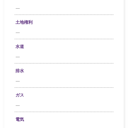
—
土地権利
—
水道
—
排水
—
ガス
—
電気