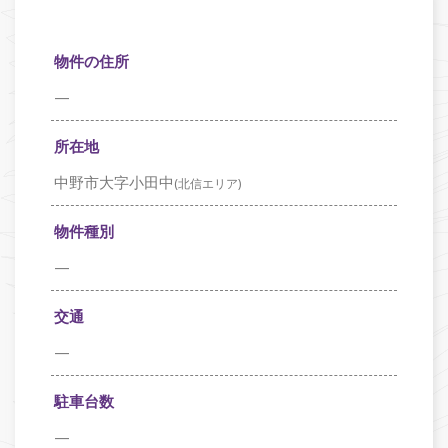
物件の住所
—
所在地
中野市大字小田中
(北信エリア)
物件種別
—
交通
—
駐車台数
—