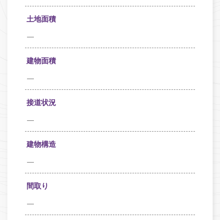
土地面積
—
建物面積
—
接道状況
—
建物構造
—
間取り
—