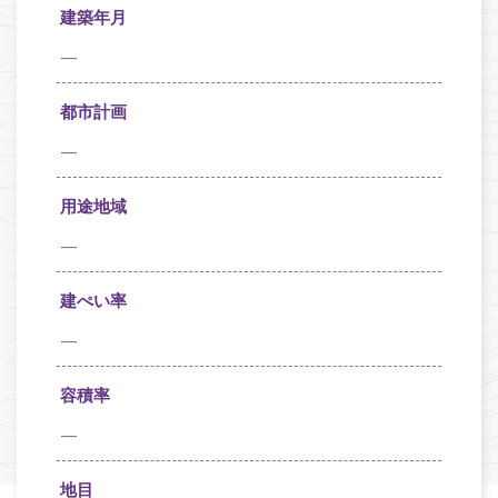
建築年月
—
都市計画
—
用途地域
—
建ぺい率
—
容積率
—
地目