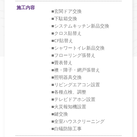
施工内容
■玄関ドア交換
■下駄箱交換
■システムキッチン新品交換
■クロス貼替え
■CF貼替え
■シャワートイレ新品交換
■フローリング張替え
■畳表替え
■襖・障子・網戸張替え
■照明器具交換
■リビングエアコン設置
■各種点検、調整
■テレビドアホン設置
■火災報知機設置
■鍵交換
■全室ハウスクリーニング
■白蟻防除工事